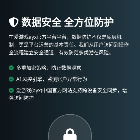
数据安全 全方位防护
在爱游戏ayx官方平台平台，数据防护不仅是底层机
制，更是平台运营的基本责任。我们从用户访问到操作
全流程建立安全通道，有效防范多类潜在风险。
多重加密策略，防止数据泄露
AI 风控引擎，监测账户异常行为
爱游戏(ayx)中国官方网站支持跨设备安全同步，增
强访问防护