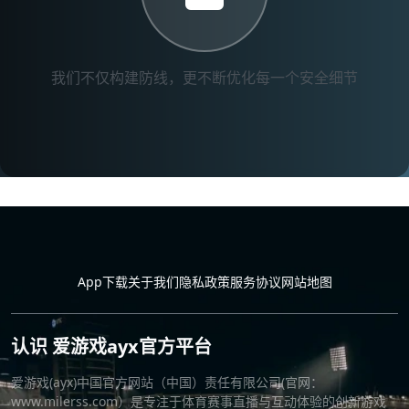
我们不仅构建防线，更不断优化每一个安全细节
App下载
关于我们
隐私政策
服务协议
网站地图
认识 爱游戏ayx官方平台
爱游戏(ayx)中国官方网站（中国）责任有限公司(官网：
www.milerss.com）是专注于体育赛事直播与互动体验的创新游戏