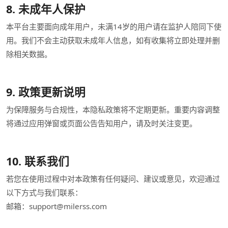
8. 未成年人保护
本平台主要面向成年用户，未满14岁的用户请在监护人陪同下使
用。我们不会主动获取未成年人信息，如有收集将立即处理并删
除相关数据。
9. 政策更新说明
为保障服务与合规性，本隐私政策将不定期更新。重要内容调整
将通过应用弹窗或页面公告告知用户，请及时关注变更。
10. 联系我们
若您在使用过程中对本政策有任何疑问、建议或意见，欢迎通过
以下方式与我们联系：
邮箱：support@milerss.com