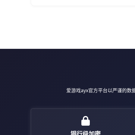
爱游戏ayx官方平台以严谨的
银行级加密