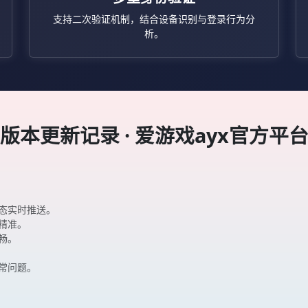
支持二次验证机制，结合设备识别与登录行为分
析。
版本更新记录 · 爱游戏ayx官方平
态实时推送。
精准。
畅。
常问题。