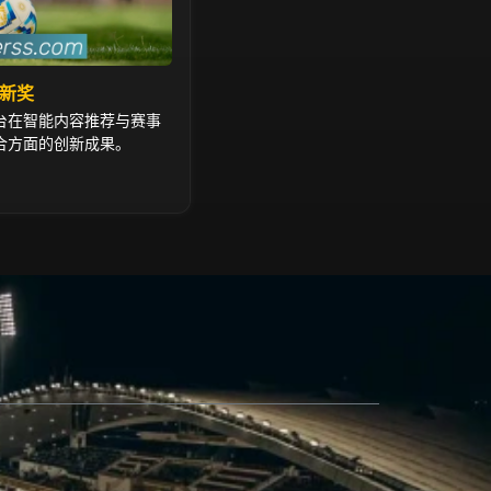
新奖
台在智能内容推荐与赛事
合方面的创新成果。